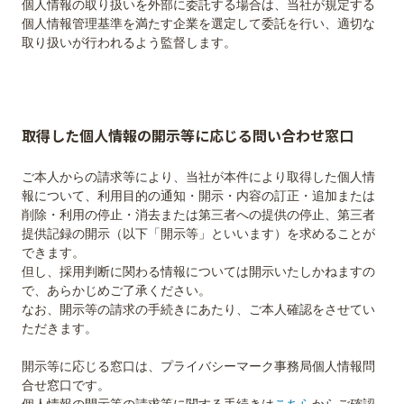
個⼈情報の取り扱いを外部に委託する場合は、当社が規定する
個⼈情報管理基準を満たす企業を選定して委託を⾏い、適切な
取得した個⼈情報の開⽰等に応じる問い合わせ窓⼝
ご本⼈からの請求等により、当社が本件により取得した個⼈情
報について、利⽤⽬的の通知・開⽰・内容の訂正・追加または
削除・利⽤の停⽌・消去または第三者への提供の停⽌、第三者
提供記録の開⽰（以下「開⽰等」といいます）を求めることが
できます。
但し、採用判断に関わる情報については開示いたしかねますの
で、あらかじめご了承ください。
なお、開示等の請求の手続きにあたり、ご本人確認をさせてい
ただきます。
開⽰等に応じる窓⼝は、プライバシーマーク事務局個人情報問
合せ窓口です。