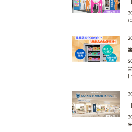
2
に
20
S
営
[
20
2
集