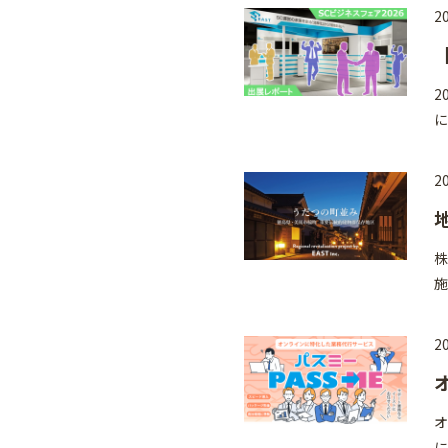
20
2
に
20
株
施
20
オ
に