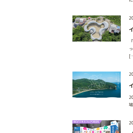
20
『
っ
[
20
2
場
20