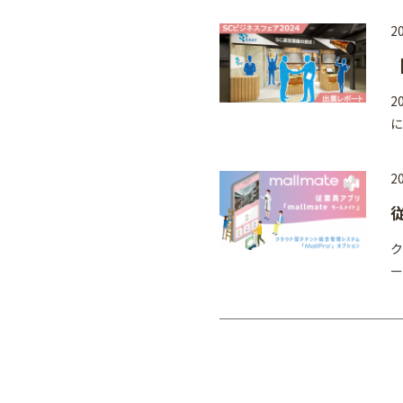
20
2
に
20
ク
ー